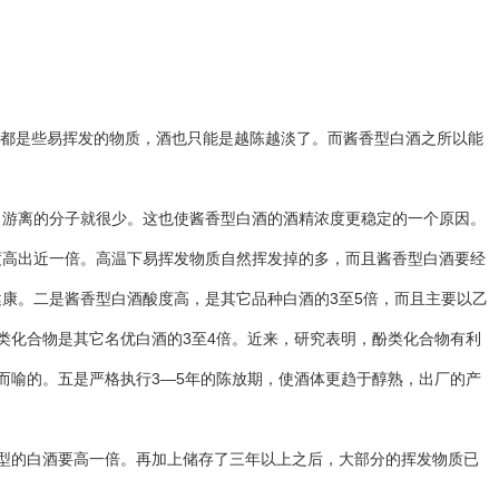
都是些易挥发的物质，酒也只能是越陈越淡了。而酱香型白酒之所以能
游离的分子就很少。这也使酱香型白酒的酒精浓度更稳定的一个原因。
高出近一倍。高温下易挥发物质自然挥发掉的多，而且酱香型白酒要经
康。二是酱香型白酒酸度高，是其它品种白酒的3至5倍，而且主要以乙
类化合物是其它名优白酒的3至4倍。近来，研究表明，酚类化合物有利
而喻的。五是严格执行3—5年的陈放期，使酒体更趋于醇熟，出厂的产
型的白酒要高一倍。再加上储存了三年以上之后，大部分的挥发物质已