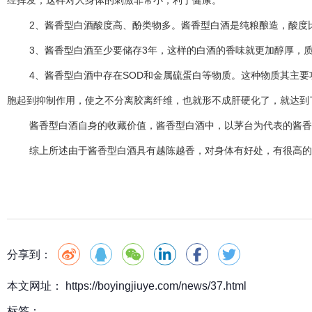
经挥发，这样对人身体的刺激非常小，利于健康。
2、酱香型白酒酸度高、酚类物多。酱香型白酒是纯粮酿造，酸度比其
3、酱香型白酒至少要储存3年，这样的白酒的香味就更加醇厚，质
4、酱香型白酒中存在SOD和金属硫蛋白等物质。这种物质其主要
胞起到抑制作用，使之不分离胶离纤维，也就形不成肝硬化了，就达到
酱香型白酒自身的收藏价值，酱香型白酒中，以茅台为代表的酱香型
综上所述由于酱香型白酒具有越陈越香，对身体有好处，有很高的收
分享到：
本文网址： https://boyingjiuye.com/news/37.html
标签：