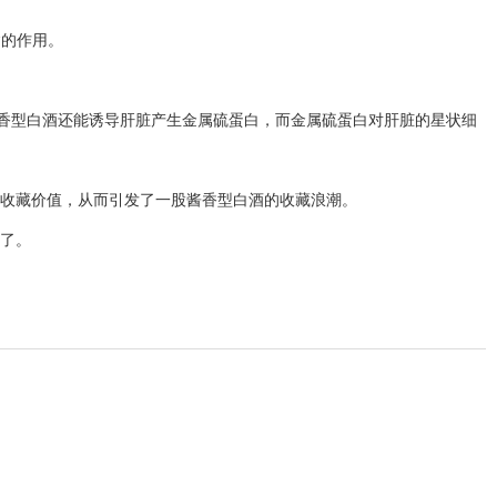
病的作用。
香型白酒还能诱导肝脏产生金属硫蛋白，而金属硫蛋白对肝脏的星状细
收藏价值，从而引发了一股酱香型白酒的收藏浪潮。
了。