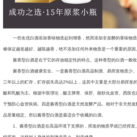
一些名优白酒添加香味物质起到增香，然而添加非发酵的香味物质固
够保证越老越好、越陈越香，绝不添加任何外来物质是一个重要的原因
酱香型白酒是在于它的存放稳定性的特点。这种香型的白酒一般收藏
酱香型白酒健康安全。一是酱香型白酒高温制酒、易挥发物质少。酱
三年以上的贮存，贮存损失高达2%以上，这其中主要是大部分易挥发
酸和乳酸为主。根据中医理论，酸主脾胃、保肝、能软化血管。西医也
于预防心血管疾病。四是酱香型白酒是天然发酵产品。相对于非天然发
品质量稳定。所以酱香型白酒是最适合于收藏的白酒。
1、酱香型白酒是在高温环境下支撑的，挥发的物质早就已经挥发。